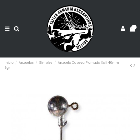
0
Inicio
Anzuelos
Simples
Anzuelo Cabeza Plomada Kali 40mm
3gr