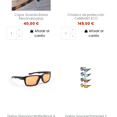
Cajas Guarda Balas
Chaleco de protección
Personalizadas
CANIHUNT ECO
40,00 €
149,00 €
Añadir al
Añadir al
carrito
carrito
Gafas Shimano Matte Black &
Gafas Savage Polarized 2