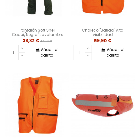
Pantalón Soft Shell
Chaleco "Batida" Alta
Caqui/Negro "Javalambre
visibilidad
38,32 €
59,90 €
47,90 €
Añadir al
Añadir al
carrito
carrito