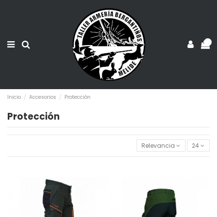
0
Inicio
Accesorios
Protección
Protección
Relevancia
24