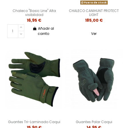
Fuera de stock
Chaleco "Basic Line" Alta
CHALECO CANIHUNT PROTECT
visibilidad
LIGHT
16,95 €
185,00 €
Añadir al
carrito
Ver
Guantes Tri-Laminado Caqui
Guantes Polar Caqui
15,90 €
14,95 €