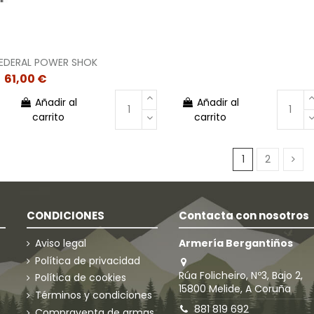
FEDERAL POWER SHOK
61,00 €
Añadir al
Añadir al
carrito
carrito
1
2
CONDICIONES
Contacta con nosotros
Aviso legal
Armería Bergantiños
Política de privacidad
Rúa Folicheiro, Nº3, Bajo 2,
Política de cookies
15800 Melide, A Coruña
Términos y condiciones
881 819 692
Compraventa de armas