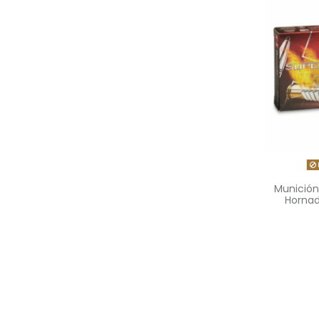
Munició
Hornad