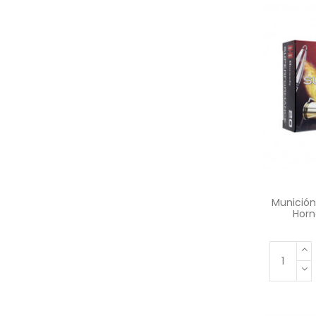
Munició
Horn