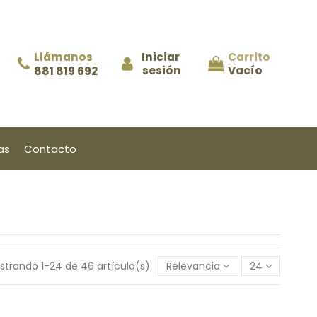
Llámanos
Iniciar 
Carrito
sesión
Vacío
881 819 692
as
Contacto
strando 1-24 de 46 artículo(s)
Relevancia
24