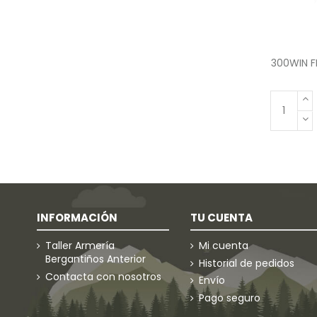
300WIN 
INFORMACIÓN
TU CUENTA
Taller Armería
Mi cuenta
Bergantiños Anterior
Historial de pedidos
Contacta con nosotros
Envío
Pago seguro