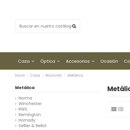
Caza
Óptica
Accesorios
Ocasión
Co
Inicio
Caza
Munición
Metálica
Metáli
Metálica
Norma
Winchester
RWS
Remington
Hornady
Sellier & Bellot