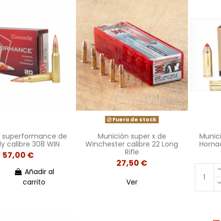
Fuera de stock
n superformance de
Munición super x de
Munici
y calibre 308 WIN
Winchester calibre 22 Long
Hornad
Rifle
57,00 €
27,50 €
Añadir al
carrito
Ver