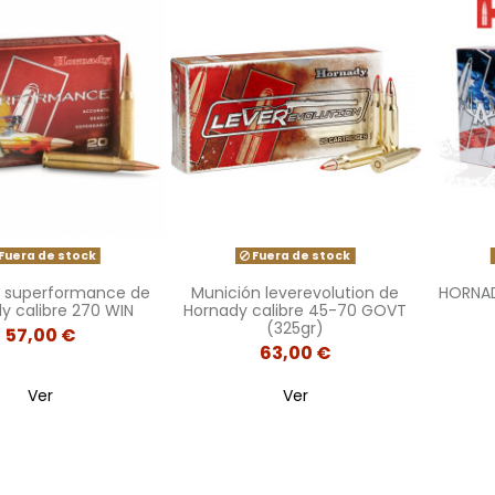
Fuera de stock
Fuera de stock
n superformance de
Munición leverevolution de
HORNAD
y calibre 270 WIN
Hornady calibre 45-70 GOVT
(325gr)
57,00 €
63,00 €
Ver
Ver