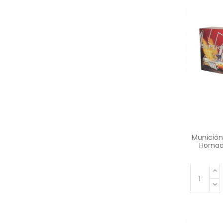
Munició
Hornad