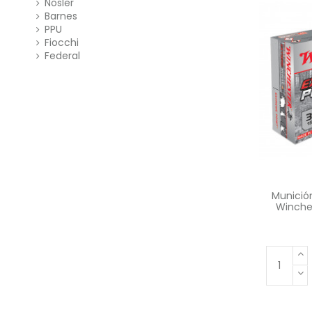
Nosler
Barnes
PPU
Fiocchi
Federal
Munició
Winches