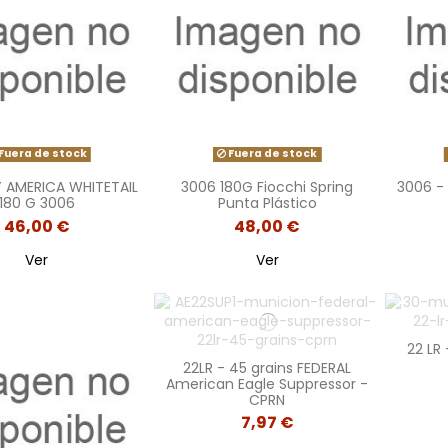
Fuera de stock
Fuera de stock
 AMERICA WHITETAIL
3006 180G Fiocchi Spring
3006 -
180 G 3006
Punta Plástico
46,00 €
48,00 €
Ver
Ver
22 LR 
22LR - 45 grains FEDERAL
American Eagle Suppressor -
CPRN
7,97 €