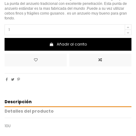
La punta del anzuelo tradicional con excelente penetración. Esta punta de
anzuelo estándar es la mas fabricada del mundo .Puede a su vez utilizar
cebos finos y frágiles como gusanos . es un anzuelo muy bueno para gran
fondo.
Añadir al carrito
Descripción
Detalles del producto
10U