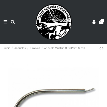
0
Inicio
Anzuelos
Simples
Anzuelo Mustad UltraPoint Size8