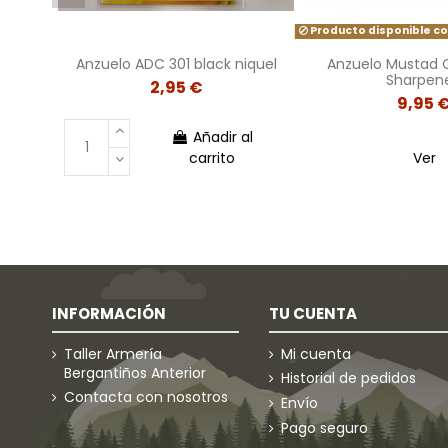
Producto disponible co
Anzuelo ADC 301 black niquel
Anzuelo Mustad 
Sharpen
2,95 €
9,95 
Añadir al
carrito
Ver
INFORMACIÓN
TU CUENTA
Taller Armería
Mi cuenta
Bergantiños Anterior
Historial de pedidos
Contacta con nosotros
Envío
Pago seguro