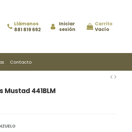
Llámanos
Iniciar 
Carrito
sesión
Vacío
881 819 692
as
Contacto
s Mustad 441BLM
NZUELO