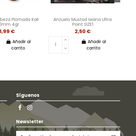
beza Plomada Kali
Anzuelo Mustad Iwana Ultra
Anzu
0mm 4gr
Point SIZE1
1,99 €
2,50 €
Añadir al
Añadir al
carrito
carrito
Síguenos
Newsletter