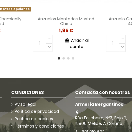
n otras opciones
Chemically
Anzuelos Montados Mustad
Anzuelo Ca
ed
Chinu
4
€
1,95 €
Añadir al
carrito
CONDICIONES
Contacta con nosotros
Aviso legal
Armería Bergantiños
Política de privacidad
Rúa Folicheiro, Nº3, Bajo 2,
Política de cookies
15800 Melide, A Coruña
Términos y condiciones
881 819 692