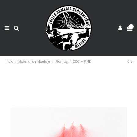
0
Inicio
Material de Montaje
Plumas
CDC – PINK