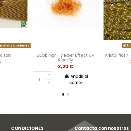
n otras opciones
Fu
aisán
Dubbingn Fly Riber Effect UV
Kristal flash
Riberfly
€
3,20 €
Añadir al
carrito
CONDICIONES
Contacta con nosotros