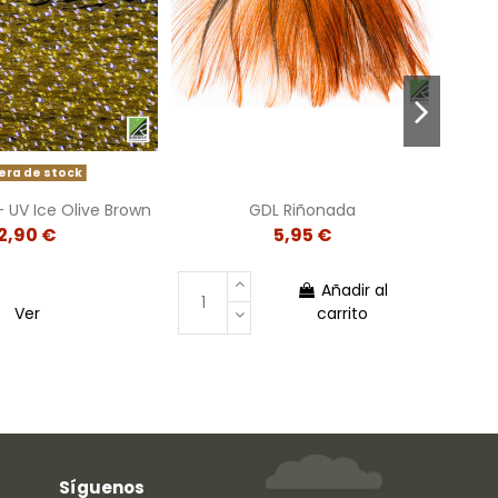
era de stock
 – UV Ice Olive Brown
GDL Riñonada
PAVO
2,90 €
5,95 €
Añadir al
Ver
carrito
Síguenos