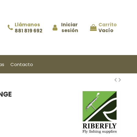
Llámanos
Iniciar 
Carrito
sesión
Vacío
881 819 692
as
Contacto
NGE