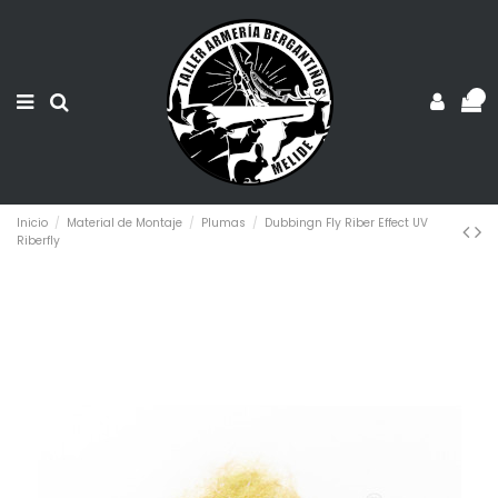
0
Inicio
Material de Montaje
Plumas
Dubbingn Fly Riber Effect UV
Riberfly