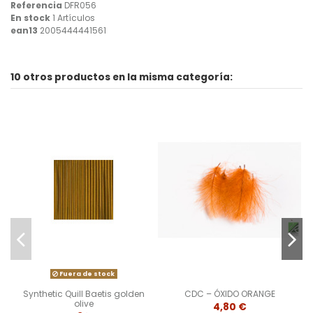
Referencia
DFR056
En stock
1 Artículos
ean13
2005444441561
10 otros productos en la misma categoría:
Fuera de stock
Synthetic Quill Baetis golden
CDC – ÓXIDO ORANGE
olive
4,80 €