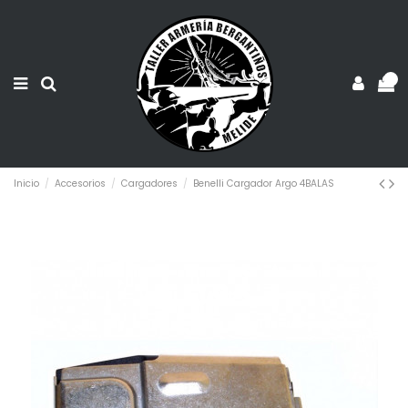
0
Inicio
Accesorios
Cargadores
Benelli Cargador Argo 4BALAS