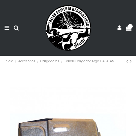
0
Inicio
Accesorios
Cargadores
Benelli Cargador Argo E 4BALAS