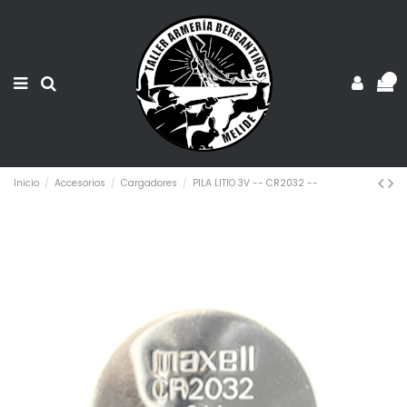
0
Inicio
Accesorios
Cargadores
PILA LITIO 3V -- CR2032 --