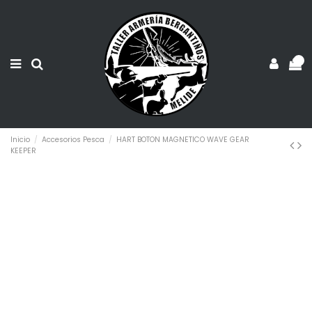
0
Inicio
Accesorios Pesca
HART BOTON MAGNETICO WAVE GEAR
KEEPER