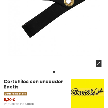
Cortahilos con anudador
Baetis
Fuera de stock
5,20 €
Impuestos incluidos