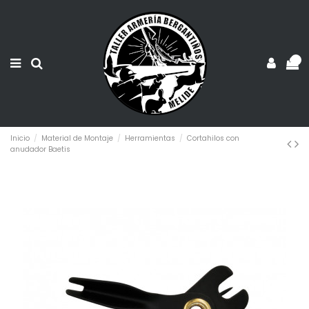
0
Inicio
Material de Montaje
Herramientas
Cortahilos con
anudador Baetis