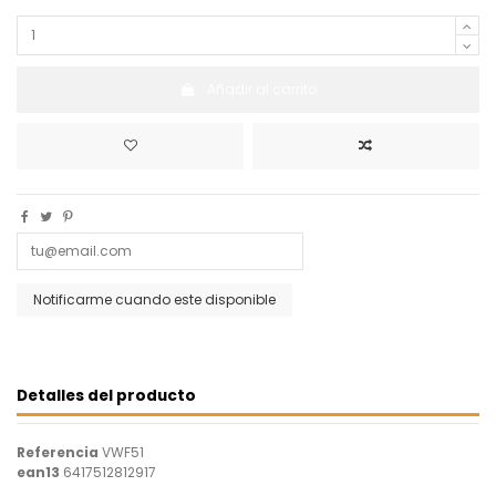
Añadir al carrito
Detalles del producto
Referencia
VWF51
ean13
6417512812917