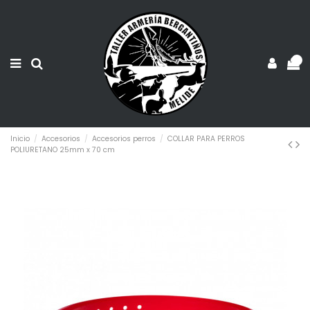
0
Inicio
Accesorios
Accesorios perros
COLLAR PARA PERROS
POLIURETANO 25mm x 70 cm