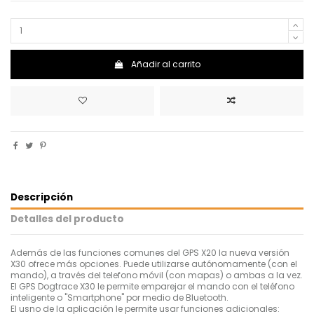
Añadir al carrito
Descripción
Detalles del producto
Además de las funciones comunes del GPS X20 la nueva versión
X30 ofrece más opciones. Puede utilizarse autónomamente (con el
mando), a través del telefono móvil (con mapas) o ambas a la vez.
El GPS Dogtrace X30 le permite emparejar el mando con el teléfono
inteligente o "Smartphone" por medio de Bluetooth.
El usno de la aplicación le permite usar funciones adicionales: