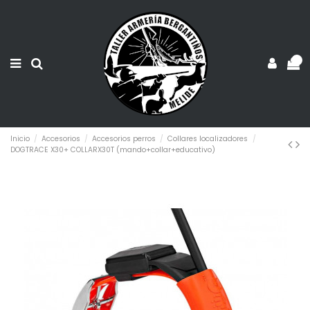
0
Inicio
Accesorios
Accesorios perros
Collares localizadores
DOGTRACE X30+ COLLARX30T (mando+collar+educativo)