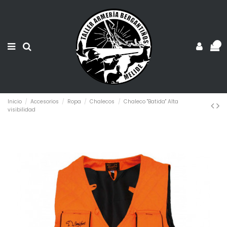
0
Inicio
Accesorios
Ropa
Chalecos
Chaleco "Batida" Alta
visibilidad