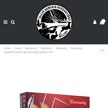
0
Inicio
Caza
Munición
Metálica
Hornady
Munición
superformance de Hornady calibre 300