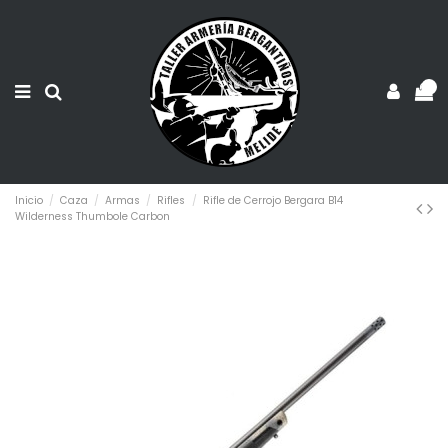
0
Inicio
Caza
Armas
Rifles
Rifle de Cerrojo Bergara B14
Wilderness Thumbole Carbon