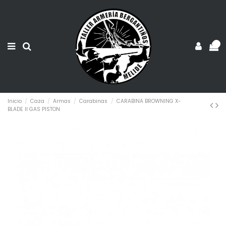
0
Inicio
Caza
Armas
Carabinas
CARABINA BROWNING X-
BLADE II GAS PISTON