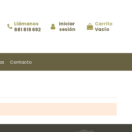
Llámanos
Iniciar 
Carrito
sesión
Vacío
881 819 692
as
Contacto