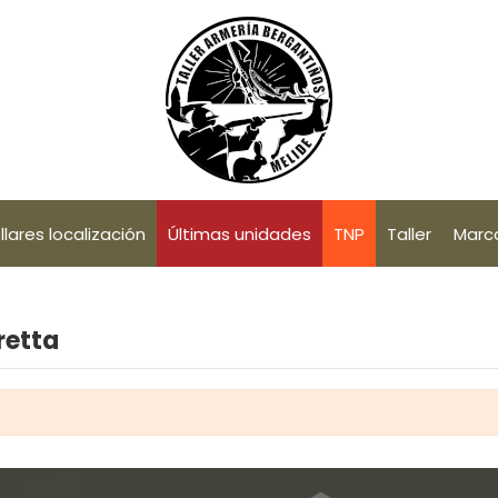
llares localización
Últimas unidades
TNP
Taller
Marc
retta